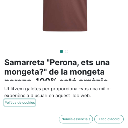
Samarreta "Perona, ets una
mongeta?" de la mongeta
perona. 100% cotó orgànic.
Utilitzem galetes per proporcionar-vos una millor
18,00
€
IVA inclòs
experiència d'usuari en aquest lloc web.
Política de cookies
TALLA
S
M
Només essencials
Estic d'acord