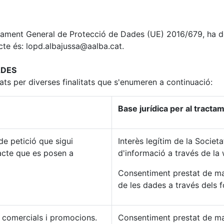
 Reglament General de Protecció de Dades (UE) 2016/679, ha
cte és: lopd.albajussa@aalba.cat.
ADES
zats per diverses finalitats que s'enumeren a continuació:
Base jurídica per al tracta
de petició que sigui
Interès legítim de la Societ
acte que es posen a
d'informació a través de la
Consentiment prestat de ma
de les dades a través dels 
 comercials i promocions.
Consentiment prestat de ma