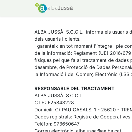
INICI
BOTIGA
WEB
ALBA JUSSÀ, S.C.C.L., informa els usuaris d
dels usuaris i clients.
I garanteix en tot moment l'íntegre i ple c
de la informació: Reglament (UE) 2016/679 d
físiques pel que fa al tractament de dades p
desembre, de Protecció de Dades Personals i
la Informació i del Comerç Electrònic (LSSI
RESPONSABLE DEL TRACTAMENT
ALBA JUSSÀ, S.C.C.L.
C.I.F.: F25843228
Domicili: C/ PAU CASALS, 1 - 25620 - TRE
Dades registrals: Registre de Cooperatives 
Telèfon: 973650647
Correu electrònic: albajussa@aalba.cat