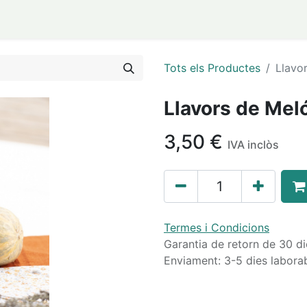
0
 ALBA JUSSÀ
Tots els Productes
Llavor
Llavors de Meló
3,50
€
IVA inclòs
Termes i Condicions
Garantia de retorn de 30 di
Enviament: 3-5 dies labora