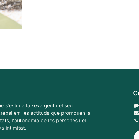
C
e s'estima la seva gent i el seu
, treballem les actituds que promouen la
tats, l'autonomia de les persones i el
a intimitat.