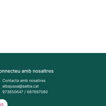
onnecteu amb nosaltres
Contacta amb nosaltres
albajussa@aalba.cat
973650647 / 687697080